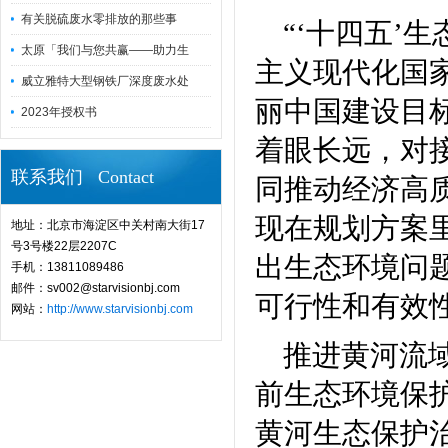
有关脱硫废水零排放的那些事
“‘十四五’
太原「我们与您共赢——助力生
主义现代化国
威立雅特大型钢铁厂深度废水处
丽中国建设目标
2023年授权书
着眼长远，对接
联系我们 Contact
同推动经济高
现在规划方案
地址：北京市海淀区中关村南大街17
号3号楼22层2207C
出生态环境问
手机：13811089486
邮件：sv002@starvisionbj.com
可行性和有效
网站：
http://www.starvisionbj.com
推进黄河流
前生态环境保
黄河生态保护