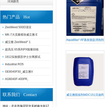
沣汭膜壳
热门产品 Hot
ZeeWeed 500D浸没
MK-7大流量模块威立雅 E
AquaMax* AF蒸发脱盐消泡剂
威立雅 ZeeWeed* 1
SUEZ药剂苏伊士化学品
超高压 65系列PX能量回收
1812实验膜苏伊士分离膜试
Industrial RO5
GE8040F30_威立雅V
AG8040F-400FR,
联系我们 Contact
威立雅阻垢剂MDC151贝迪药
剂原美国GE四倍浓缩液
地址：北京市海淀区中关村南大街17