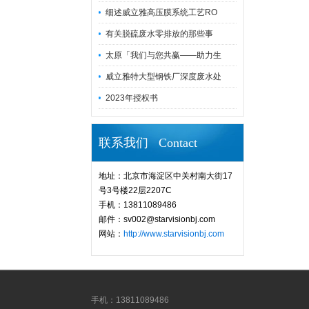
细述威立雅高压膜系统工艺RO
有关脱硫废水零排放的那些事
太原「我们与您共赢——助力生
威立雅特大型钢铁厂深度废水处
2023年授权书
联系我们 Contact
地址：北京市海淀区中关村南大街17
号3号楼22层2207C
手机：13811089486
邮件：sv002@starvisionbj.com
网站：
http://www.starvisionbj.com
手机：13811089486