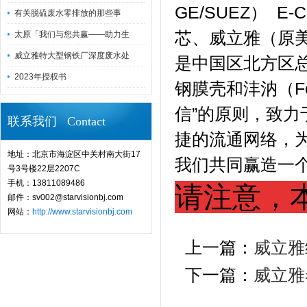
GE/SUEZ） E-
有关脱硫废水零排放的那些事
芯、威立雅（原美国
太原「我们与您共赢——助力生
威立雅特大型钢铁厂深度废水处
是中国区北方区总
2023年授权书
钢膜壳和沣汭（F
信”的原则，致
联系我们 Contact
捷的流通网络，
地址：北京市海淀区中关村南大街17
我们共同赢造一个
号3号楼22层2207C
手机：13811089486
请注意，
邮件：sv002@starvisionbj.com
网站：
http://www.starvisionbj.com
上一篇：
威立雅
下一篇：
威立雅