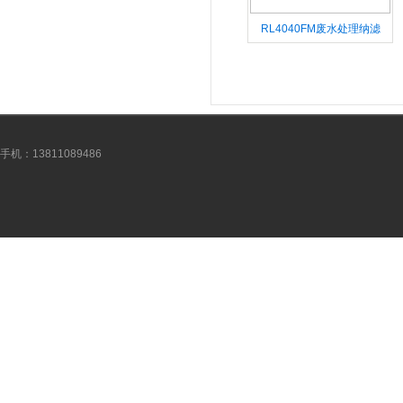
RL4040FM废水处理纳滤
手机：13811089486