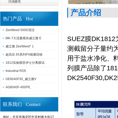
沣汭膜壳
产品介绍
热门产品 Hot
ZeeWeed 500D浸没
SUEZ膜DK1
MK-7大流量模块威立雅 E
威立雅 ZeeWeed* 1
测截留分子量约为
超高压 65系列PX能量回收
用于盐水净化、料
1812实验膜苏伊士分离膜试
列膜产品除了18
Industrial RO5
DK2540F30,DK2
GE8040F30_威立雅V
AG8040F-400FR,
联系我们 Contact
地址：北京市海淀区中关村南大街17