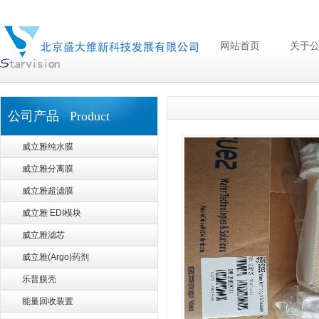
网站首页
关于
公司产品 Product
威立雅纯水膜
威立雅分离膜
威立雅超滤膜
威立雅 EDI模块
威立雅滤芯
威立雅(Argo)药剂
乐普膜壳
能量回收装置